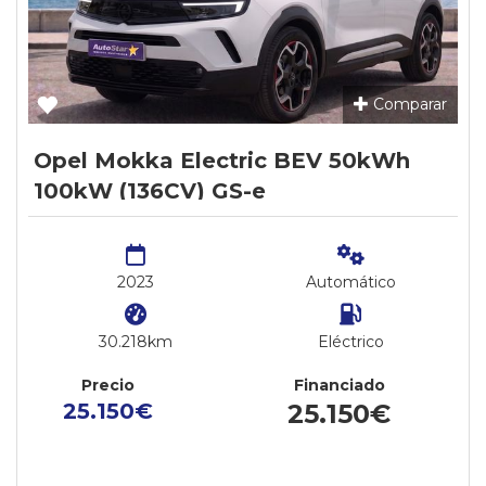
Comparar
Opel Mokka Electric BEV 50kWh
100kW (136CV) GS-e
2023
Automático
30.218km
Eléctrico
Precio
Financiado
25.150€
25.150€