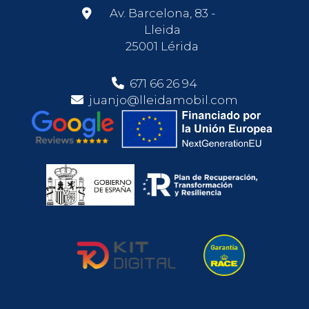
Av. Barcelona, 83 -
Lleida
25001 Lérida
671 66 26 94
juanjo@lleidamobil.com