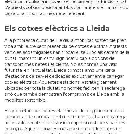
elèctrica impulsa la innovació en el disseny i la funcionalitat
d'aquests cotxes, posicionant-los com a líders en la transició
cap a una mobilitat més neta i eficient.
Els cotxes elèctrics a Lleida
A la pintoresca ciutat de Lleida, la mobilitat sostenible pren
vida amb la creixent presència de cotxes elèctrics. Aquests
vehicles ecoamigables han trobat el seu lloc als carrers de la
ciutat, marcant un canvi significatiu cap a opcions de
transport més netes i eficients. No és només una visió
futurista; en l'actualitat, Lleida compta amb una xarxa
d'estacions de servei dedicades exclusivament a carregar
cotxes elèctrics. Aquestes estacions, estratègicament
ubicades per tota la ciutat, no només faciliten la recàrrega
sinó que també demostren l'compromís de Lleida amb la
mobilitat sostenible.
Els propietaris de cotxes elèctrics a Lleida gaudeixen de la
comoditat de comptar amb una infraestructura de càrrega
accessible, recolzant la transició cap a un estil de vida més
ecològic. Aquest canvi és més que una tendència; és un