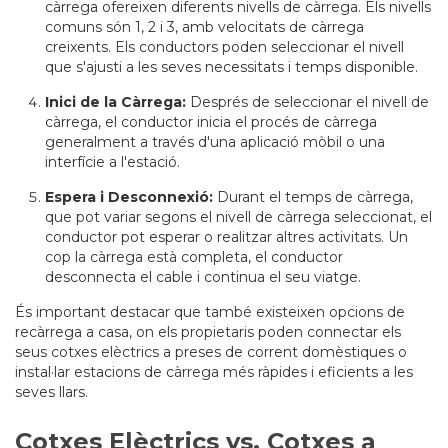
càrrega ofereixen diferents nivells de càrrega. Els nivells
comuns són 1, 2 i 3, amb velocitats de càrrega
creixents. Els conductors poden seleccionar el nivell
que s'ajusti a les seves necessitats i temps disponible.
Inici de la Càrrega:
Després de seleccionar el nivell de
càrrega, el conductor inicia el procés de càrrega
generalment a través d'una aplicació mòbil o una
interfície a l'estació.
Espera i Desconnexió:
Durant el temps de càrrega,
que pot variar segons el nivell de càrrega seleccionat, el
conductor pot esperar o realitzar altres activitats. Un
cop la càrrega està completa, el conductor
desconnecta el cable i continua el seu viatge.
És important destacar que també existeixen opcions de
recàrrega a casa, on els propietaris poden connectar els
seus cotxes elèctrics a preses de corrent domèstiques o
instal·lar estacions de càrrega més ràpides i eficients a les
seves llars.
Cotxes Elèctrics vs. Cotxes a