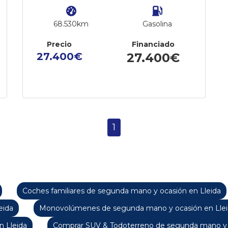
68.530km
Gasolina
Precio
Financiado
27.400€
27.400€
1
Coches familiares de segunda mano y ocasión en Lleida
eida
Monovolúmenes de segunda mano y ocasión en Lle
 Lleida
Comprar SUV & Todoterreno de segunda mano y o