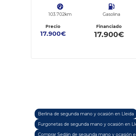
103.702km
Gasolina
Precio
Financiado
17.900€
17.900€
Berlina de segunda mano y ocasión en Lleida
Furgonetas de segunda mano y ocasión en Ll
Comprar Sedán de segunda mano y ocasión en