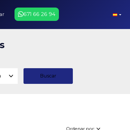
671 66 26 94
ar
s
a
Buscar
Ordenar por: