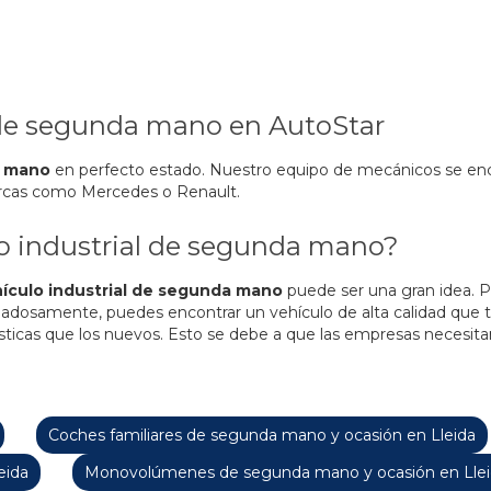
 de segunda mano en AutoStar
a mano
en perfecto estado. Nuestro equipo de mecánicos se enc
marcas como Mercedes o Renault.
o industrial de segunda mano?
ículo industrial de segunda mano
puede ser una gran idea.
dosamente, puedes encontrar un vehículo de alta calidad que te
icas que los nuevos. Esto se debe a que las empresas necesitan 
Coches familiares de segunda mano y ocasión en Lleida
eida
Monovolúmenes de segunda mano y ocasión en Lle