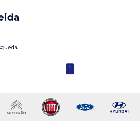
eida
úsqueda.
1