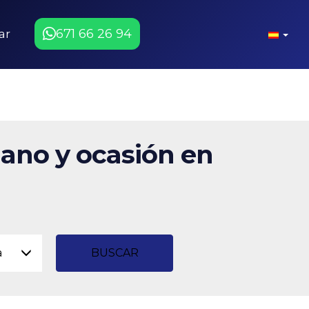
671 66 26 94
ar
ano y ocasión en
a
BUSCAR