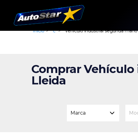
Inicio
>
c
>
vehiculo industrial segunda mano 
Comprar Vehículo 
Lleida
Marca
Mo