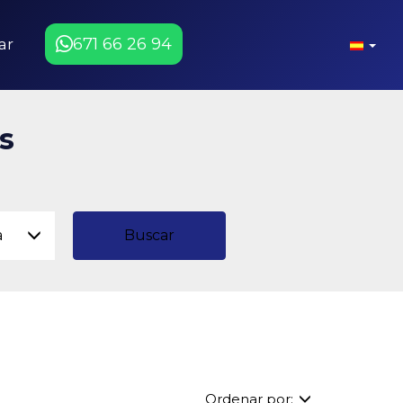
671 66 26 94
ar
s
a
Buscar
Ordenar por: