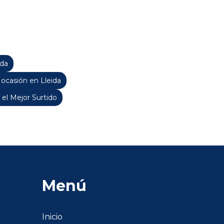
ida
casión en Lleida
 el Mejor Surtido
Menú
Inicio