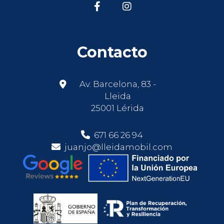
Contacto
Av. Barcelona, 83 -
Lleida
25001 Lérida
671 66 26 94
juanjo@lleidamobil.com