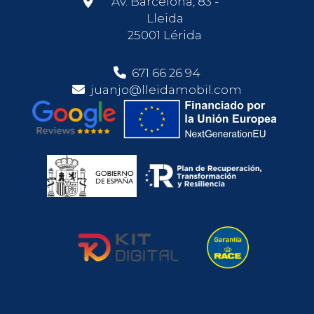
Av. Barcelona, 83 -
Lleida
25001 Lérida
671 66 26 94
juanjo@lleidamobil.com