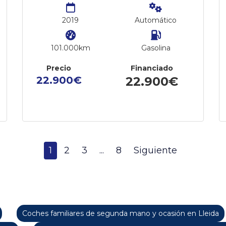
2019
Automático
101.000km
Gasolina
Precio
Financiado
22.900€
22.900€
1
2
3
...
8
Siguiente
Coches familiares de segunda mano y ocasión en Lleida