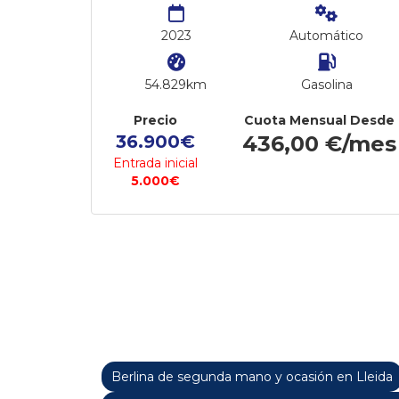
2023
Automático
54.829km
Gasolina
Precio
Cuota Mensual Desde
36.900€
436,00 €/mes
Entrada inicial
5.000€
Berlina de segunda mano y ocasión en Lleida