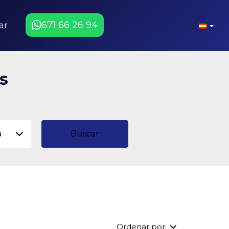
671 66 26 94
ar
s
a
Buscar
Ordenar por: