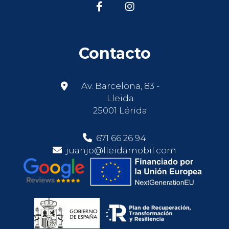
Contacto
Av. Barcelona, 83 -
Lleida
25001 Lérida
671 66 26 94
juanjo@lleidamobil.com