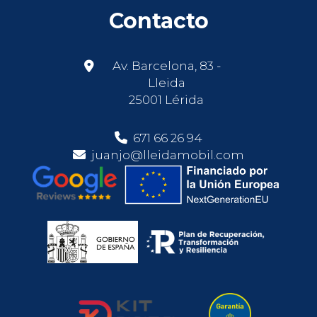
Contacto
Av. Barcelona, 83 -
Lleida
25001 Lérida
671 66 26 94
juanjo@lleidamobil.com