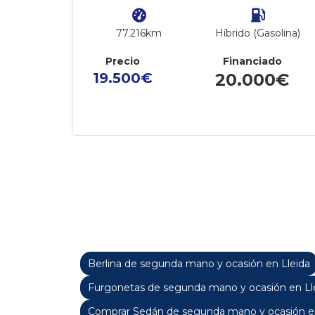
77.216km
Híbrido (Gasolina)
Precio
Financiado
19.500€
20.000€
Berlina de segunda mano y ocasión en Lleida
Furgonetas de segunda mano y ocasión en Ll
Comprar Sedán de segunda mano y ocasión en