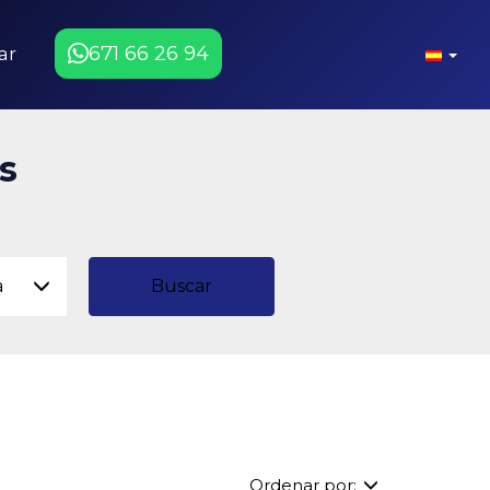
671 66 26 94
ar
s
a
Buscar
Ordenar por: