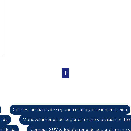
1
Coches familiares de segunda mano y ocasión en Lleida
eida
Monovolúmenes de segunda mano y ocasión en Lle
 Lleida
Comprar SUV & Todoterreno de segunda mano y o