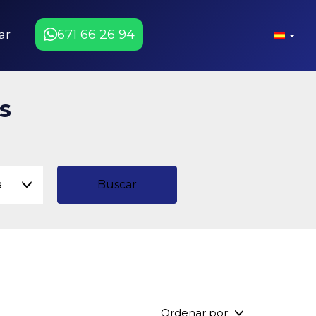
671 66 26 94
ar
s
a
Buscar
Ordenar por: