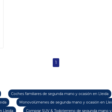
1
Coches familiares de segunda mano y ocasión en Lleida
eida
Monovolúmenes de segunda mano y ocasión en Lle
 Lleida
Comprar SUV & Todoterreno de segunda mano y o