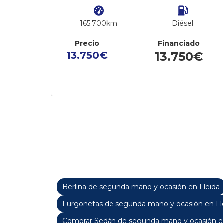
165.700km
Diésel
Precio
Financiado
13.750€
13.750€
Berlina de segunda mano y ocasión en Lleida
Furgonetas de segunda mano y ocasión en Ll
Comprar Sedán de segunda mano y ocasión en