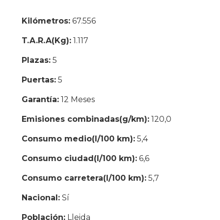
Kilómetros:
67.556
T.A.R.A(Kg):
1.117
Plazas:
5
Puertas:
5
Garantía:
12 Meses
Emisiones combinadas(g/km):
120,0
Consumo medio(l/100 km):
5,4
Consumo ciudad(l/100 km):
6,6
Consumo carretera(l/100 km):
5,7
Nacional:
Sí
Población:
Lleida