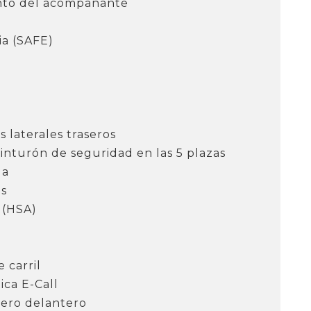
iento del acompañante
ia (SAFE)
s laterales traseros
cinturón de seguridad en las 5 plazas
da
os
 (HSA)
 carril
ca E-Call
jero delantero