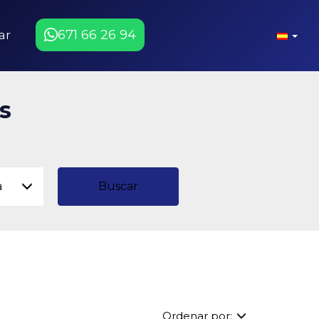
671 66 26 94
ar
s
a
Buscar
Ordenar por: