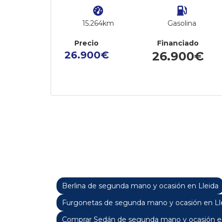
15.264km
Gasolina
Precio
Financiado
26.900€
26.900€
Berlina de segunda mano y ocasión en Lleida
Furgonetas de segunda mano y ocasión en Ll
Comprar Sedán de segunda mano y ocasión en