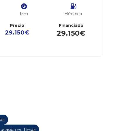
1km
Eléctrico
Precio
Financiado
29.150€
29.150€
ida
casión en Lleida