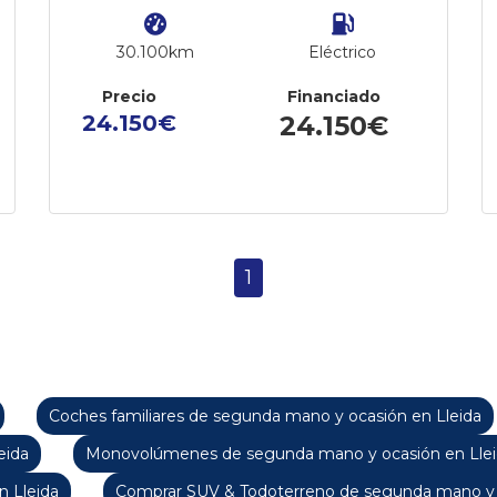
30.100km
Eléctrico
Precio
Financiado
24.150€
24.150€
1
Coches familiares de segunda mano y ocasión en Lleida
eida
Monovolúmenes de segunda mano y ocasión en Lle
 Lleida
Comprar SUV & Todoterreno de segunda mano y o