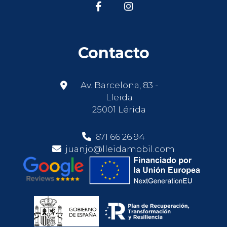
Contacto
Av. Barcelona, 83 -
Lleida
25001 Lérida
671 66 26 94
juanjo@lleidamobil.com