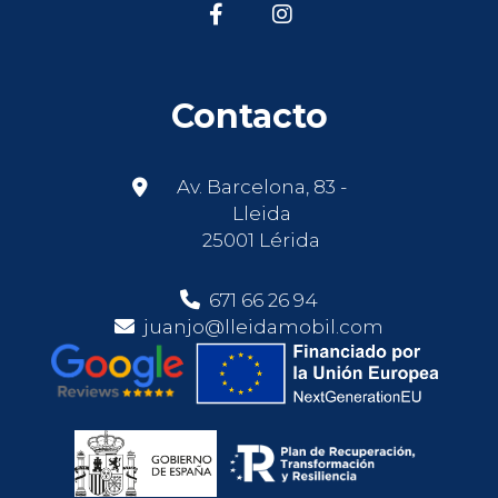
Contacto
Av. Barcelona, 83 -
Lleida
25001 Lérida
671 66 26 94
juanjo@lleidamobil.com