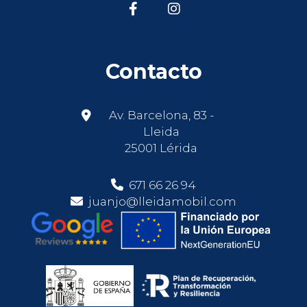
Contacto
Av. Barcelona, 83 -
Lleida
25001 Lérida
671 66 26 94
juanjo@lleidamobil.com