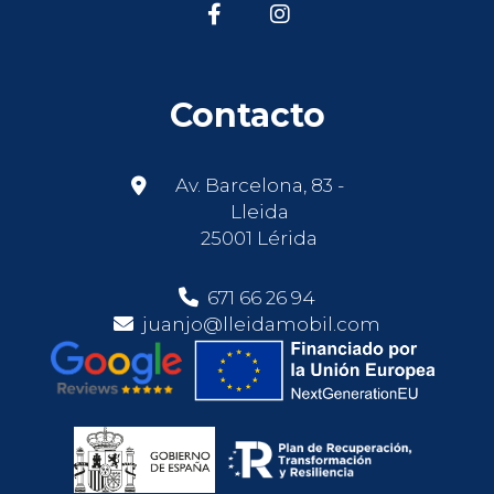
Contacto
Av. Barcelona, 83 -
Lleida
25001 Lérida
671 66 26 94
juanjo@lleidamobil.com