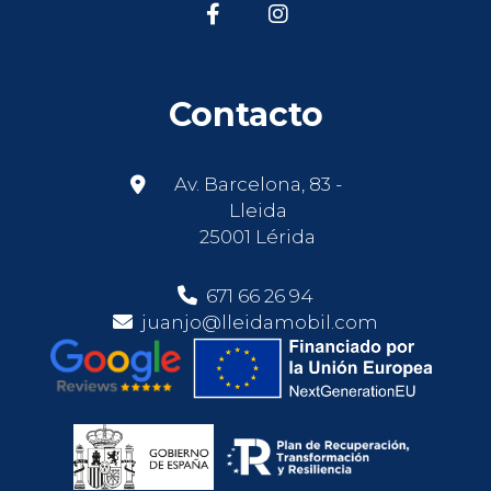
Contacto
Av. Barcelona, 83 -
Lleida
25001 Lérida
671 66 26 94
juanjo@lleidamobil.com