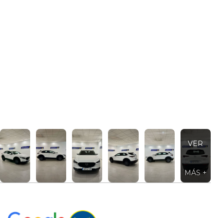
VER
MÁS +